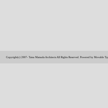
Copyright(c) 2007- Tatsu Matsuda Architects All Rights Reserved. Powered by
Movable Ty