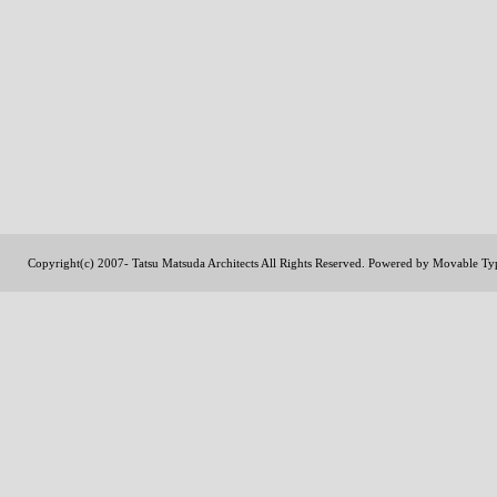
Copyright(c) 2007- Tatsu Matsuda Architects All Rights Reserved. Powered by
Movable Ty