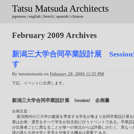
Tatsu Matsuda Architects
japanese
|
english
| french | spanish | chinese
February 2009 Archives
新潟三大学合同卒業設計展 Sessio
す
By
tatsumatsuda
on
February 28, 2009 11:55 PM
下記、イベントに出席します。
新潟三大学合同卒業設計展 Session! 企画書
企画主旨：
新潟県内の三大学の建築を専攻する学生が集まり合同卒業設計展を
展は企画・運営をすべて学生が自主的に行うイベントである。卒業設
が出展者ごとに異なることが単一の視点からは評価しがたく、異なっ
境の異なる他大学と意見を交換する機会は貴重で ある。