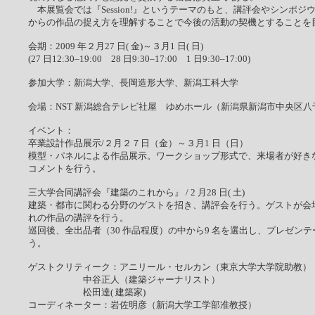
本展覧会では『Session!』というテーマのもと、講評会やシンポジ
からの作品の捉え方を理解することで今後の活動の契機とすることを
会期：2009 年２月27 日( 金)～３月1 日( 日)
(27 日12:30‒19:00 28 日9:30‒17:00 1 日9:30‒17:00)
参加大学：新潟大学、長岡造形大学、新潟工科大学
会場：NST 新潟総合テレビ社屋 ゆめホール（新潟県新潟市中央区八千代
イベント：
卒業設計作品展示/２月２７日（金）～３月1 日（日）
模型・パネルによる作品展示。ワークショップ形式で、来場者が好き
コメントを行う。
三大学合同講評会『建築のこれから』 / 2 月28 日( 土)
建築・都市に関わる分野のゲストを招き、講評会を行う。ゲストが会
れの作品の講評を行う。
巡回後、全出品者（30 作品程度）の中から9 名を選出し、プレゼン
う。
ゲストクリティーク：アニリール・セルカン（東京大学大学院助教）
中谷正人（建築ジャーナリスト）
松田達( 建築家)
コーディネーター：岩佐明彦（新潟大学工学部准教授）