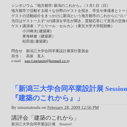
シンポジウム『地方都市/ 新潟のこれから』 / 3 月1 日（日）
地方都市で活動する様々な分野のゲストを招き、学生や来場者とトー
ゲストの活動紹介をきっかけに新潟という地方都市のこれからについ
当日はゲスト一人ずつの講演を学生が聞き、質疑応答にて意見の交換
ゲスト講演者：アニリール・セルカン（東京大学大学院助教）
小川峰夫( 建築家)
東海林健（建築家）
松田達( 建築家)
問合せ 新潟三大学合同卒業設計展実行委員会
担当： 高坂 直人
e-mail
nao-l.melanin@hotmail.co.j
p
「新潟三大学合同卒業設計展 Sessio
『建築のこれから』」
By
tatsumatsuda
on
February 28, 2009 12:56 PM
講評会「建築のこれから」
新潟三大学合同卒業設計展 Session!