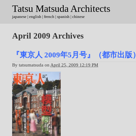
Tatsu Matsuda Architects
japanese
|
english
| french | spanish | chinese
April 2009 Archives
『東京人 2009年5月号』（都市出版
By
tatsumatsuda
on
April 25, 2009 12:19 PM